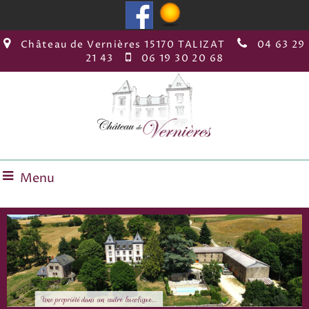
Château de Vernières 15170 TALIZAT
04 63 29
21 43
06 19 30 20 68
Menu
Une bâtisse fin 19 ième
Une propriété dans un cadre bucolique...