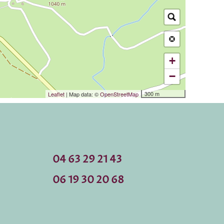
+
−
300 m
Leaflet
| Map data: ©
OpenStreetMap
04 63 29 21 43
06 19 30 20 68